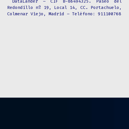
DataLander –
CIF B-86494325
.
Paseo del
Redondillo nº 19, Local 14, CC. Portachuelo,
Colmenar Viejo, Madrid
– Teléfono:
911100768